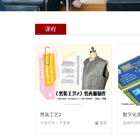
课程
男装工艺2
数字化
0.0
大连大学
于雯姣
金陵科技